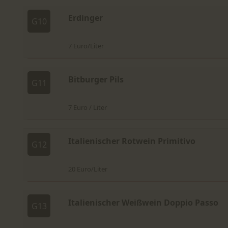
Erdinger
G10
7 Euro/Liter
Bitburger Pils
G11
7 Euro / Liter
Italienischer Rotwein Primitivo
G12
20 Euro/Liter
Italienischer Weißwein Doppio Passo
G13