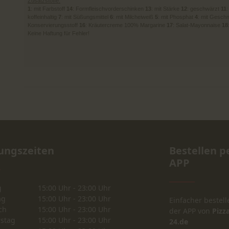
Zusatzstoffe:
1
: mit Farbstoff
14
: Formfleischvorderschinken
13
: mit Stärke
12
: geschwärzt
11
koffeinhaltig
7
: mit Süßungsmittel
6
: mit Milcheiweiß
5
: mit Phosphat
4
: mit Gesch
Konservierungsstoff
16
: Kräutercreme 100% Margarine
17
: Salat-Mayonnaise
18
Keine Haftung für Fehler!
ungszeiten
Bestellen p
APP
g
15:00 Uhr - 23:00 Uhr
ag
15:00 Uhr - 23:00 Uhr
Einfacher bestell
ch
15:00 Uhr - 23:00 Uhr
der APP von
Pizza
stag
15:00 Uhr - 23:00 Uhr
24.de