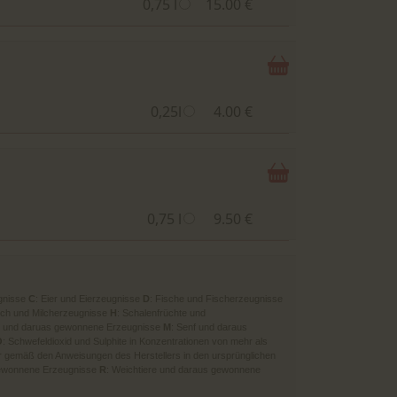
0,75 l
15.00 €
0,25l
4.00 €
0,75 l
9.50 €
gnisse
C
: Eier und Eierzeugnisse
D
: Fische und Fischerzeugnisse
ilch und Milcherzeugnisse
H
: Schalenfrüchte und
rie und daruas gewonnene Erzeugnisse
M
: Senf und daraus
O
: Schwefeldioxid und Sulphite in Konzentrationen von mehr als
r gemäß den Anweisungen des Herstellers in den ursprünglichen
gewonnene Erzeugnisse
R
: Weichtiere und daraus gewonnene