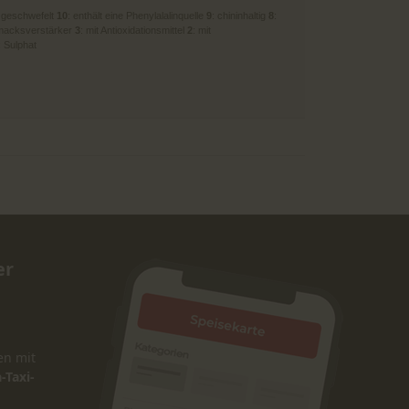
: geschwefelt
10
: enthält eine Phenylalalinquelle
9
: chininhaltig
8
:
macksverstärker
3
: mit Antioxidationsmittel
2
: mit
: Sulphat
er
en mit
-Taxi-