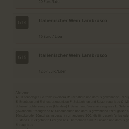
20 Euro/Liter
Italienischer Wein Lambrusco
G14
16 Euro / Liter
Italienischer Wein Lambrusco
G15
12,67 Euro/Liter
Allergene:
A
: Glutenhaltiges Getreide (Weizen)
B
: Krebstiere und daraus gewonnene Erzeu
E
: Erdnüsse und Erdnusserzeugnisse
F
: Sojabohnen und Sojaerzeugnisse
G
: M
Schalenfruchterzeugnisse (Mandeln)
I
: Sesam und Sesamerzeugnisse
L
: Selle
gewonnene Erzeugnisse
N
: Sesamsamen und daraus gewonnene Erzeugnisse
10mg/kg oder 10mg/l als insgesamt vorhandenes SO2, die für verzehrfertige ode
Zustand zurückgeführte Erzegnisse zu berechnen sind
P
: Lupinen und daraus 
Erzeugnisse