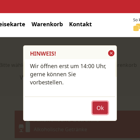
So 
eisekarte
Warenkorb
Kontakt
Shop / Speisekarte
HINWEIS!
Bitte wähle deine Produkte und lege sie in den Warenkorb
Wir öffnen erst um 14:00 Uhr,
gerne können Sie
Wähle: Abholung oder Lieferung?
vorbestellen.
Ok
Alkoholische Getränke
Alkoholische Getränke