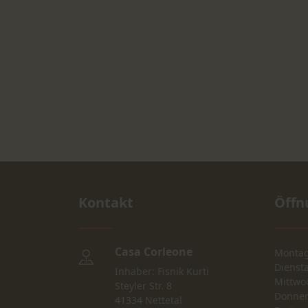
Kontakt
Öffn
Casa Corleone
Monta
Dienst
Inhaber: Fisnik Kurti
Mittwo
Steyler Str. 8
Donner
41334 Nettetal