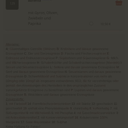
Barletta
129
mit Gyros, Oliven,
Zwiebeln und
Paprika
10.50 €
Allergene:
A
: Glutenhaltiges Getreide (Weizen)
B
: Krebstiere und daraus gewonnene
Erzeugnisse
C
: Eier und Eierzeugnisse
D
: Fische und Fischerzeugnisse
E
:
Erdnüsse und Erdnusserzeugnisse
F
: Sojabohnen und Sojaerzeugnisse
G
: Milch
und Milcherzeugnisse
H
: Schalenfrüchte und Schalenfruchterzeugnisse (Mandeln)
I
:
Sesam und Sesamerzeugnisse
L
: Sellerie und daruas gewonnene Erzeugnisse
M
:
Senf und daraus gewonnene Erzeugnisse
N
: Sesamsamen und daraus gewonnene
Erzeugnisse
O
: Schwefeldioxid und Sulphite in Konzentrationen von mehr als
10mg/kg oder 10mg/l als insgesamt vorhandenes SO2, die für verzehrfertige oder
gemäß den Anweisungen des Herstellers in den ursprünglichen Zustand
zurückgeführte Erzegnisse zu berechnen sind
P
: Lupinen und daraus gewonnene
Erzeugnisse
R
: Weichtiere und daraus gewonnene Erzeugnisse
Zusatzstoffe:
1
: mit Farbstoff
14
: Formfleischvorderschinken
13
: mit Stärke
12
: geschwärzt
11
:
geschwefelt
10
: enthält eine Phenylalalinquelle
9
: chininhaltig
8
: koffeinhaltig
7
: mit
Süßungsmittel
6
: mit Milcheiweiß
5
: mit Phosphat
4
: mit Geschmacksverstärker
3
:
mit Antioxidationsmittel
2
: mit Konservierungsstoff
16
: Kräutercreme 100%
Margarine
17
: Salat-Mayonnaise
18
: Sulphat
Keine Haftung für Fehler!