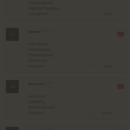
Champignons,
Paprika, Peperoni
und Salami
9.50 €
Spezial
1,2,12,A,E
127
mit Paprika,
Artischocken,
Champignons,
Oliven und
Peperoni
9.50 €
Maracana
1,2,A,E
128
mit Gyros,
Zwiebeln,
Weichkäse und
Peperoni
10.50 €
1,2,12,A,E