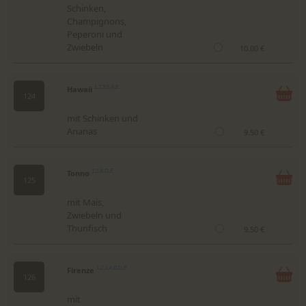
Schinken,
Champignons,
Peperoni und
Zwiebeln
10.00 €
Hawaii
1,2,3,5,A,E
124
mit Schinken und
Ananas
9.50 €
Tonno
1,2,A,D,E
125
mit Mais,
Zwiebeln und
Thunfisch
9.50 €
Firenze
1,2,3,A,B,D,E
126
mit